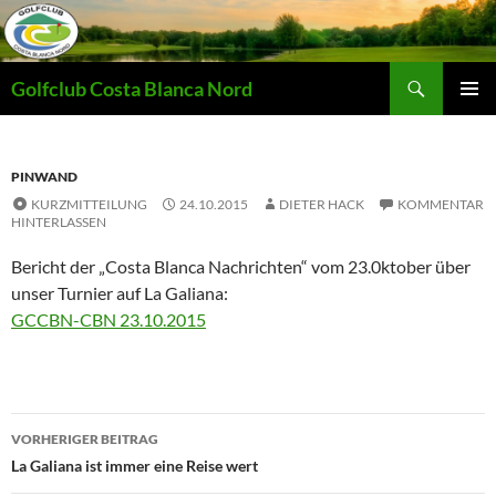
Zum
Inhalt
springen
Suchen
Golfclub Costa Blanca Nord
PRIMÄR
MENÜ
PINWAND
KURZMITTEILUNG
24.10.2015
DIETER HACK
KOMMENTAR
HINTERLASSEN
Bericht der „Costa Blanca Nachrichten“ vom 23.0ktober über
unser Turnier auf La Galiana:
GCCBN-CBN 23.10.2015
Beitragsnavigation
VORHERIGER BEITRAG
La Galiana ist immer eine Reise wert