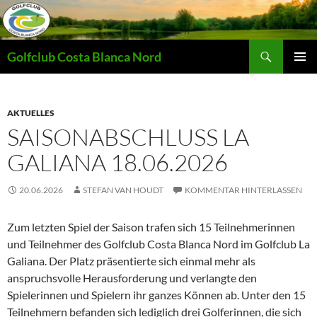
Zum
Inhalt
springen
Suchen
Golfclub Costa Blanca Nord
PRIMÄR
MENÜ
AKTUELLES
SAISONABSCHLUSS LA
GALIANA 18.06.2026
20.06.2026
STEFAN VAN HOUDT
KOMMENTAR HINTERLASSEN
Zum letzten Spiel der Saison trafen sich 15 Teilnehmerinnen
und Teilnehmer des Golfclub Costa Blanca Nord im Golfclub La
Galiana. Der Platz präsentierte sich einmal mehr als
anspruchsvolle Herausforderung und verlangte den
Spielerinnen und Spielern ihr ganzes Können ab. Unter den 15
Teilnehmern befanden sich lediglich drei Golferinnen, die sich