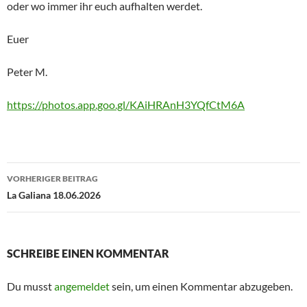
oder wo immer ihr euch aufhalten werdet.
Euer
Peter M.
https://photos.app.goo.gl/KAiHRAnH3YQfCtM6A
Beitragsnavigation
VORHERIGER BEITRAG
La Galiana 18.06.2026
SCHREIBE EINEN KOMMENTAR
Du musst
angemeldet
sein, um einen Kommentar abzugeben.