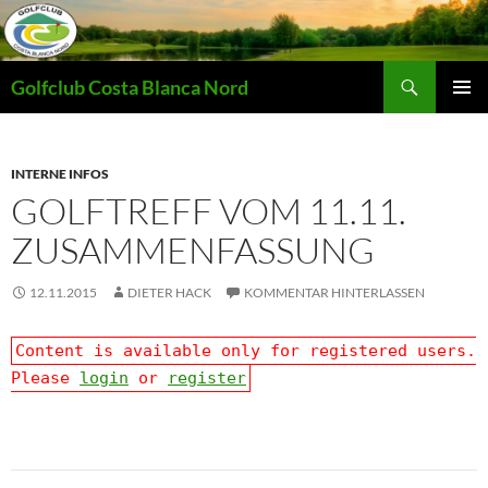
Zum
Inhalt
springen
Suchen
Golfclub Costa Blanca Nord
PRIMÄR
MENÜ
INTERNE INFOS
GOLFTREFF VOM 11.11.
ZUSAMMENFASSUNG
12.11.2015
DIETER HACK
KOMMENTAR HINTERLASSEN
Content is available only for registered users.
Please
login
or
register
Beitragsnavigation