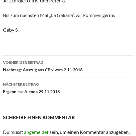
Je 1 Birdie: Ulli K. und Peter G.
Bis zum nächsten Mal „La Galiana“, wir kommen gerne.
Gaby S.
Beitragsnavigation
VORHERIGER BEITRAG
Nachtrag: Auszug aus CBN vom 2.11.2018
NÄCHSTER BEITRAG
Ergebnisse Alenda 29.11.2018
SCHREIBE EINEN KOMMENTAR
Du musst
angemeldet
sein, um einen Kommentar abzugeben.