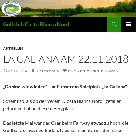
Zum
Inhalt
springen
Suchen
Golfclub Costa Blanca Nord
PRIMÄR
MENÜ
AKTUELLES
LA GALIANA AM 22.11.2018
26.11.2018
DIETER HACK
KOMMENTAR HINTERLASSEN
„Da sind wir wieder“ – auf unserem Spielplatz „La Galiana“
Scheint so, als ob der Verein „Costa Blanca Nord“ gefallen
gefunden hat an diesem Bergplatz.
Das letzte Mal war das Gras beim Fairway etwas zu hoch, die
Golfbälle schwer zu finden. Diesmal machte uns der nasse