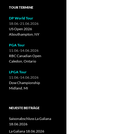
TOUR TERMINE
DP World Tour
18.06.-21.06.2026
US Open 2026
ASouthampton, NY
PGA Tour
11.06.-14.06.2026
RBC Canadian Open
Caledon, Ontario
LPGA Tour
11.06.-14.06.2026
Dow Championship
Midland, MI
NEUESTE BEITRÄGE
Saisonabschluss La Galiana
18.06.2026
La Galiana 18.06.2026