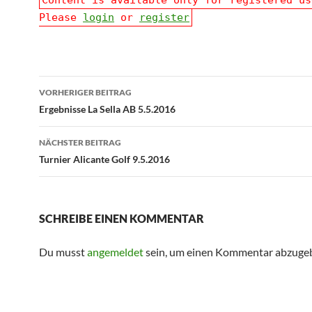
Content is available only for registered us
Please
login
or
register
Beitragsnavigation
VORHERIGER BEITRAG
Ergebnisse La Sella AB 5.5.2016
NÄCHSTER BEITRAG
Turnier Alicante Golf 9.5.2016
SCHREIBE EINEN KOMMENTAR
Du musst
angemeldet
sein, um einen Kommentar abzuge