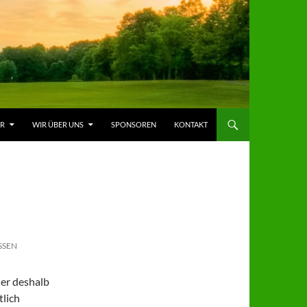
ER
WIR ÜBER UNS
SPONSOREN
KONTAKT
SSEN
 er deshalb
tlich