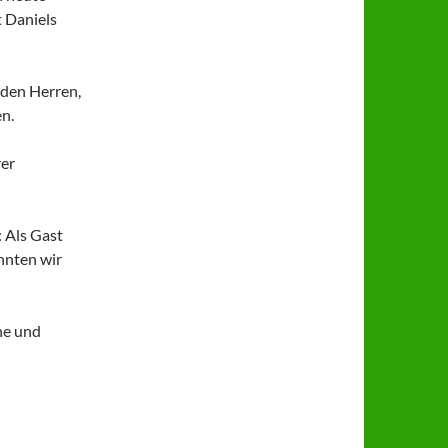
 Daniels
 den Herren,
en.
rer
 Als Gast
onnten wir
he und