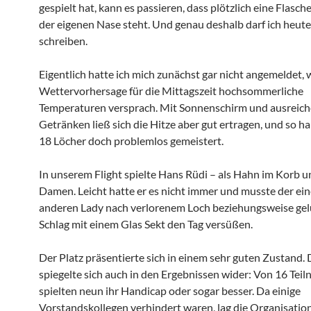
gespielt hat, kann es passieren, dass plötzlich eine Flasc
der eigenen Nase steht. Und genau deshalb darf ich heute
schreiben.
Eigentlich hatte ich mich zunächst gar nicht angemeldet, w
Wettervorhersage für die Mittagszeit hochsommerliche
Temperaturen versprach. Mit Sonnenschirm und ausreic
Getränken ließ sich die Hitze aber gut ertragen, und so ha
18 Löcher doch problemlos gemeistert.
In unserem Flight spielte Hans Rüdi – als Hahn im Korb un
Damen. Leicht hatte er es nicht immer und musste der ei
anderen Lady nach verlorenem Loch beziehungsweise g
Schlag mit einem Glas Sekt den Tag versüßen.
Der Platz präsentierte sich in einem sehr guten Zustand.
spiegelte sich auch in den Ergebnissen wider: Von 16 Tei
spielten neun ihr Handicap oder sogar besser. Da einige
Vorstandskollegen verhindert waren, lag die Organisatio