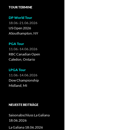
TOUR TERMINE
DP World Tour
18.06.-21.06.2026
US Open 2026
ASouthampton, NY
PGA Tour
11.06.-14.06.2026
RBC Canadian Open
Caledon, Ontario
LPGA Tour
11.06.-14.06.2026
Dow Championship
Midland, MI
NEUESTE BEITRÄGE
Saisonabschluss La Galiana
18.06.2026
La Galiana 18.06.2026