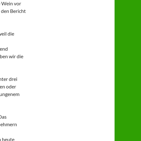
he Wein vor
 den Bericht
eil die
hend
ben wir die
ter drei
nen oder
elungenem
 Das
lnehmern
n heute