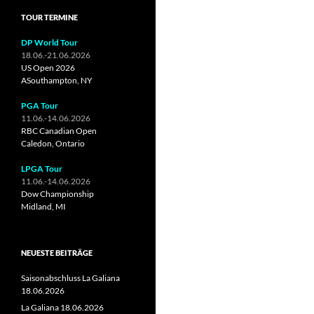
TOUR TERMINE
DP World Tour
18.06.-21.06.2026
US Open 2026
ASouthampton, NY
PGA Tour
11.06.-14.06.2026
RBC Canadian Open
Caledon, Ontario
LPGA Tour
11.06.-14.06.2026
Dow Championship
Midland, MI
NEUESTE BEITRÄGE
Saisonabschluss La Galiana
18.06.2026
La Galiana 18.06.2026