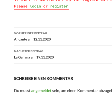
Content is available only for registered us
Please
login
or
register
Beitragsnavigation
VORHERIGER BEITRAG
Alicante am 12.11.2020
NÄCHSTER BEITRAG
La Galiana am 19.11.2020
SCHREIBE EINEN KOMMENTAR
Du musst
angemeldet
sein, um einen Kommentar abzuge