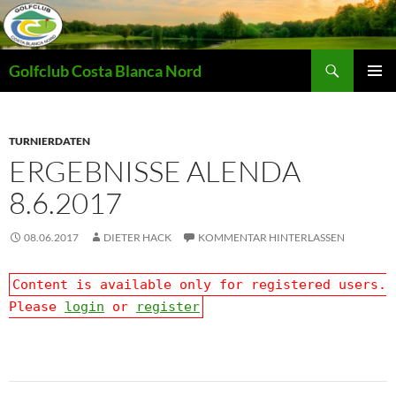
Zum
Inhalt
springen
Suchen
Golfclub Costa Blanca Nord
PRIMÄR
MENÜ
TURNIERDATEN
ERGEBNISSE ALENDA
8.6.2017
08.06.2017
DIETER HACK
KOMMENTAR HINTERLASSEN
Content is available only for registered users.
Please
login
or
register
Beitragsnavigation