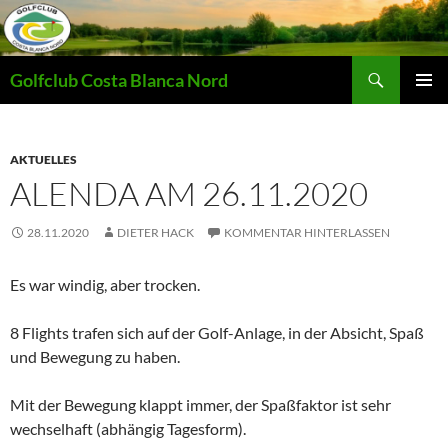
Zum
Inhalt
springen
Suchen
Golfclub Costa Blanca Nord
PRIMÄR
MENÜ
AKTUELLES
ALENDA AM 26.11.2020
28.11.2020
DIETER HACK
KOMMENTAR HINTERLASSEN
Es war windig, aber trocken.
8 Flights trafen sich auf der Golf-Anlage, in der Absicht, Spaß
und Bewegung zu haben.
Mit der Bewegung klappt immer, der Spaßfaktor ist sehr
wechselhaft (abhängig Tagesform).