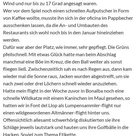
Wind und nur bis zu 17 Grad angesagt waren.
Wer vor dem Spiel noch einen schnellen Aufputscher in Form
von Kaffee wollte, musste ihn sich in der oficina im Pappbecher
ausschenken lassen, da die An- und Umbauten des
Restaurants sich wohl noch bis in den Januar hineinziehen
werden.
Dafür war aber der Platz, wie immer, sehr gepflegt. Die Grüns
pfeilschnell. Mit etwas Glück hatte man beim Abschlag
manchmal eine Böe im Kreuz, die den Ball weiter als sonst
fliegen ließ. Zwischenzeitlich sah es nach Regen aus, dann kam
wieder mal die Sonne raus, Jacken wurden abgestreift, um sie
nach zwei oder drei Löchern schnell wieder anzuziehen.
Hatte mein flight in der Woche zuvor in Bonalba noch eine
schnelle Wildkatze mit einem Kaninchen im Maul gesehen, so
hatten wir in Font del Llop als Lumpensammler-flight nur
einen wildgewordenen Altmänner-flight hinter uns.
Offensichtlich allesamt schwerhörig diskutierten sie ihre
Schläge jeweils lautstark und hauten uns ihre Golfbälle in die
Hacken. Soviel zum Thema Etikette.