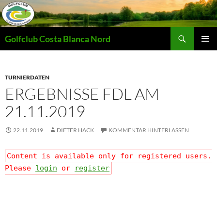
Zum
Inhalt
springen
Suchen
Golfclub Costa Blanca Nord
PRIMÄR
MENÜ
TURNIERDATEN
ERGEBNISSE FDL AM
21.11.2019
22.11.2019
DIETER HACK
KOMMENTAR HINTERLASSEN
Content is available only for registered users.
Please
login
or
register
Beitragsnavigation