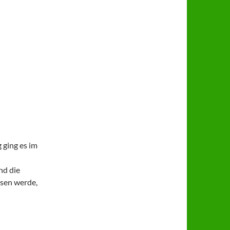
 ging es im
nd die
ssen werde,