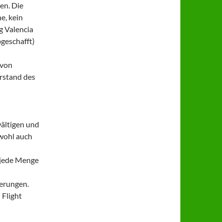
en. Die
e, kein
g Valencia
geschafft)
 von
rstand des
wältigen und
 wohl auch
s jede Menge
derungen.
 Flight