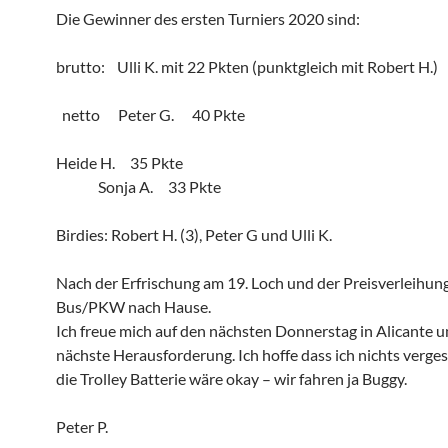
Die Gewinner des ersten Turniers 2020 sind:
brutto: Ulli K. mit 22 Pkten (punktgleich mit Robert H.)
netto Peter G. 40 Pkte
Heide H. 35 Pkte
Sonja A. 33 Pkte
Birdies: Robert H. (3), Peter G und Ulli K.
Nach der Erfrischung am 19. Loch und der Preisverleihung
Bus/PKW nach Hause.
Ich freue mich auf den nächsten Donnerstag in Alicante u
nächste Herausforderung. Ich hoffe dass ich nichts verge
die Trolley Batterie wäre okay – wir fahren ja Buggy.
Peter P.