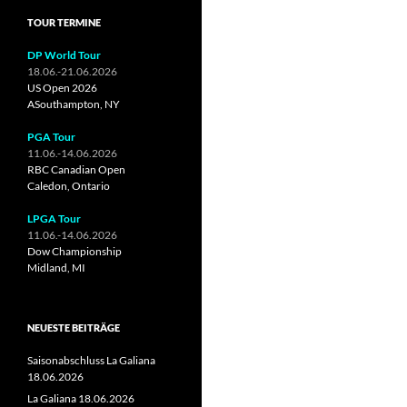
TOUR TERMINE
DP World Tour
18.06.-21.06.2026
US Open 2026
ASouthampton, NY
PGA Tour
11.06.-14.06.2026
RBC Canadian Open
Caledon, Ontario
LPGA Tour
11.06.-14.06.2026
Dow Championship
Midland, MI
NEUESTE BEITRÄGE
Saisonabschluss La Galiana
18.06.2026
La Galiana 18.06.2026