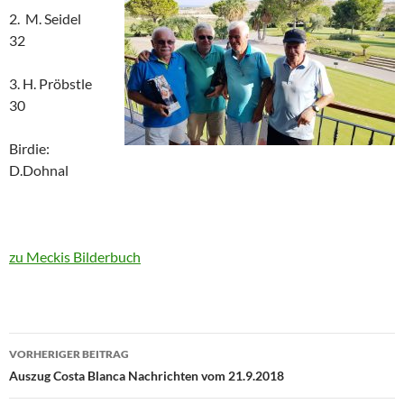
2. M. Seidel
32
3. H. Pröbstle
30
Birdie:
D.Dohnal
zu Meckis Bilderbuch
Beitragsnavigation
VORHERIGER BEITRAG
Auszug Costa Blanca Nachrichten vom 21.9.2018