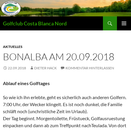
Zum
Inhalt
springen
Suchen
Golfclub Costa Blanca Nord
PRIMÄR
MENÜ
AKTUELLES
BONALBA AM 20.09.2018
22.09.2018
DIETER HACK
KOMMENTAR HINTERLASSEN
Ablauf eines Golftages
So wie ich ihn erlebte, geht es sicherlich auch anderen Golfern.
7:00 Uhr, der Wecker klingelt. Es ist noch dunkel, die Familie
schläft noch (unchristliche Zeit im Urlaub).
Der Tag beginnt. Morgentoilette, Früstueck, Golfausruestung
einpacken und dann ab zum Treffpunkt nachTeulada. Von dort