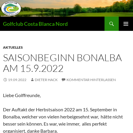
Zum
Inhalt
springen
Suchen
Golfclub Costa Blanca Nord
PRIMÄR
MENÜ
AKTUELLES
SAISONBEGINN BONALBA
AM 15.9.2022
19.09.2022
DIETER HACK
KOMMENTAR HINTERLASSEN
Liebe Golffreunde,
Der Auftakt der Herbstsaison 2022 am 15. September in
Bonalba, welcher von vielen herbeigesehnt war, hätte nicht
besser sein können. Es war, wie immer, alles perfekt
organisiert, danke Barbara.