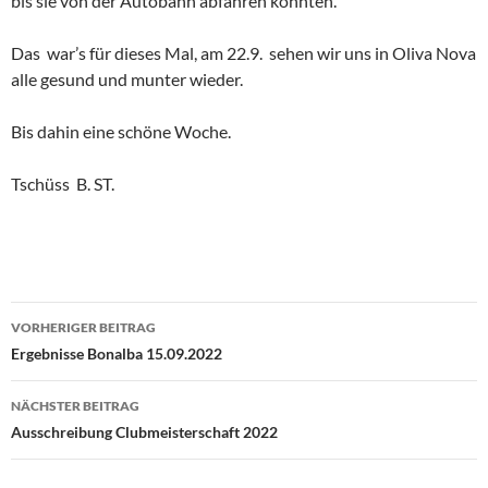
bis sie von der Autobahn abfahren konnten.
Das war’s für dieses Mal, am 22.9. sehen wir uns in Oliva Nova
alle gesund und munter wieder.
Bis dahin eine schöne Woche.
Tschüss B. ST.
Beitragsnavigation
VORHERIGER BEITRAG
Ergebnisse Bonalba 15.09.2022
NÄCHSTER BEITRAG
Ausschreibung Clubmeisterschaft 2022