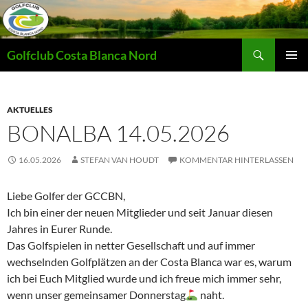
Zum
Inhalt
springen
Suchen
Golfclub Costa Blanca Nord
PRIMÄR
MENÜ
AKTUELLES
BONALBA 14.05.2026
16.05.2026
STEFAN VAN HOUDT
KOMMENTAR HINTERLASSEN
Liebe Golfer der GCCBN,
Ich bin einer der neuen Mitglieder und seit Januar diesen
Jahres in Eurer Runde.
Das Golfspielen in netter Gesellschaft und auf immer
wechselnden Golfplätzen an der Costa Blanca war es, warum
ich bei Euch Mitglied wurde und ich freue mich immer sehr,
wenn unser gemeinsamer Donnerstag
naht.