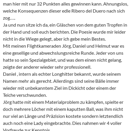
man hier mit nur 32 Punkten alles gewinnen kann. Ahnungslos,
welche Konsequenzen dieser edle Ribero del Duero nach sich
zog…..
Ja und nun sitze ich da, ein Gläschen von dem guten Tropfen in
der Hand und soll euch berichten. Die Poesie wurde mir leider
nicht in die Wiege gelegt, aber ich gebe mein Bestes.
Mit meinen Flightkameraden Jörg, Daniel und Helmut war es
eine gesellige und abwechslungsreiche Runde. Jeder von uns
hatte so sein Spezialgebiet, und was dem einen nicht gelang,
zeigte der anderer wieder sehr professionell.
Daniel , intern als echter Longhitter bekannt, wurde seinem
Namen mehr als gerecht. Allerdings sind seine Bälle immer
wieder mit unbekanntem Ziel im Dickicht oder einem der
Teiche verschwunden.
Jörg hatte mit einem Materialproblem zu kämpfen, spielte er
doch mehrere Löcher mit einem kaputten Ball, was ihm nicht
nur viel an Länge und Präzision kostete sondern letztendlich
auch noch eine Lady eingebrachte. Dies nahmen wir 4 voller
Vorfreude zur Kenntnis.