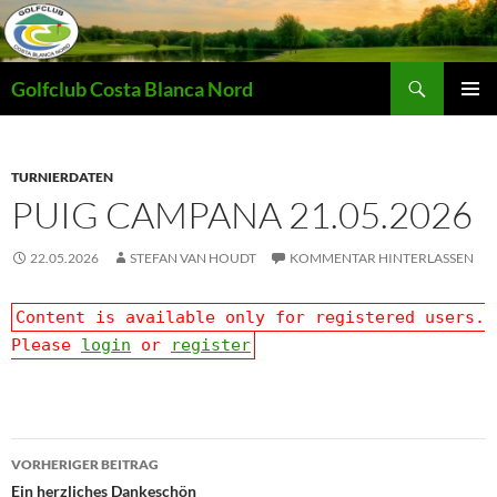
Zum
Inhalt
springen
Suchen
Golfclub Costa Blanca Nord
PRIMÄR
MENÜ
TURNIERDATEN
PUIG CAMPANA 21.05.2026
22.05.2026
STEFAN VAN HOUDT
KOMMENTAR HINTERLASSEN
Content is available only for registered users.
Please
login
or
register
Beitragsnavigation
VORHERIGER BEITRAG
Ein herzliches Dankeschön